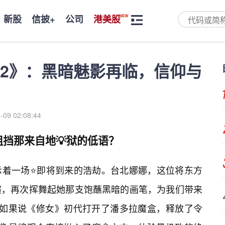
新股
信披+
公司
港美股
2》：黑暗魅影再临，信仰与
-09 02:08:44
挡那来自地💡狱的低语？
示着一场⭐即将到来的浩劫。台北娜娜，这位将东方
演，再次挥舞起她那支饱蘸黑暗的画笔，为我们带来
。如果说《修女》初代打开了潘多拉魔盒，释放了令