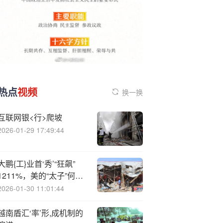
热点
视频
换一换
互联网银<行>爬坡
2026-01-29 17:49:44
大鹏{工}业首‘秀’“狂飙”
1211%，美的“太子”何剑
锋隐身其后
2026-01-30 11:01:44
越南盾汇‘率’形,成机制的