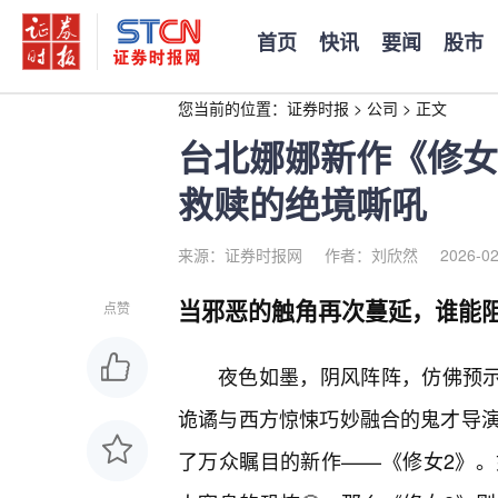
首页
快讯
要闻
股市
您当前的位置：
证券时报
>
公司
>
正文
台北娜娜新作《修女
救赎的绝境嘶吼
来源：证券时报网
作者：刘欣然
2026-02
当邪恶的触角再次蔓延，谁能阻
点赞
夜色如墨，阴风阵阵，仿佛预
诡谲与西方惊悚巧妙融合的鬼才导
了万众瞩目的新作——《修女2》