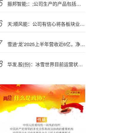
振邦智能;：;公司生产的产品包括便携式储能逆变器、微型逆变器
天:顺风能：公司有信心将各板块业务盈利水平提升至行业之上
雪迪‘龙’2025上半年营收近6亿，净利润同比增长25.51%
华发.股{份}：冰雪世界目前运营状况良好 试营业首月累计接待游客超40万人次