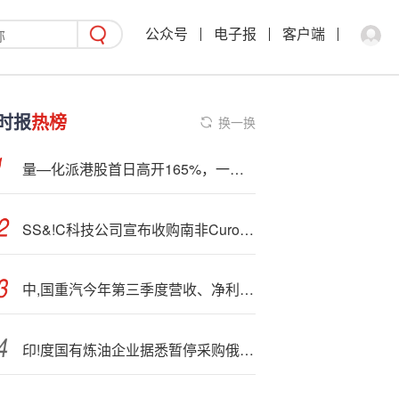
公众号
电子报
客户端
时报
热榜
换一换
量—化派港股首日高开165%，一手账面盈利8100港元
SS&!C科技公司宣布收购南非Curo基金服务公司
中,国重汽今年第三季度营收、净利创近五年同期最高水平
印!度国有炼油企业据悉暂停采购俄罗斯原油 转从其他国家进口