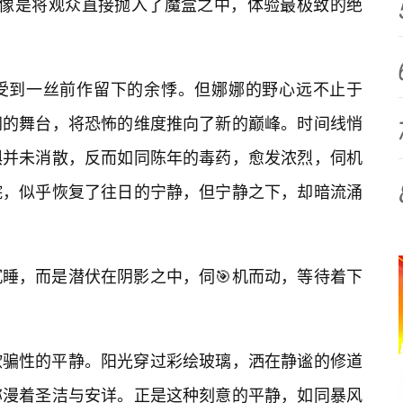
则像是将观众直接抛入了魔盒之中，体验最极致的绝
受到一丝前作留下的余悸。但娜娜的野心远不止于
阔的舞台，将恐怖的维度推向了新的巅峰。时间线悄
惧并未消散，反而如同陈年的毒药，愈发浓烈，伺机
院，似乎恢复了往日的宁静，但宁静之下，却暗流涌
睡，而是潜伏在阴影之中，伺🎯机而动，等待着下
欺骗性的平静。阳光穿过彩绘玻璃，洒在静谧的修道
弥漫着圣洁与安详。正是这种刻意的平静，如同暴风