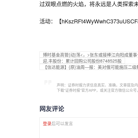
过双眼点燃的火焰，将永远是人类探索
活动：【
hKszRFt4WyWwhC373uUSCF
博时基金高管{动}荡<，>张东或接棒江向阳成董
迎,丰股份：累计回购公司股份8748525股
【信达能源】{原}油周—报：美对俄可能施压二
声明：证券时报力求信息真实、准确，文章提及内
下载“证券时报”官方APP，或关注官方微信公众
网友评论
登录
后可以发言